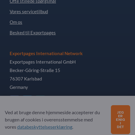
Ofte stillede spørgsmål
Vores servicetilbud
Om os
Besked til Exportpages
Exportpages International Network
Exportpages International GmbH
Becker-Göring-Straße 15
76307 Karlsbad
Germany
Ved at bruge denne hjemmeside accepterer du
JEG
ER
brugen af ​​cookies i overensstemmelse med
Copyright © 2026 Exportpages International GmbH. All
ENIG
I
Rights Reserved.
vores
databeskyttelseserklæring
.
DET