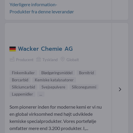
Yderligere information-
Produkter fra denne leverandør
Wacker Chemie AG
Producent
Tyskland
Globalt
Finkemikalier
Blødgøringsmiddel
Bornitrid
Borcarbid
Kemiske katalysatorer
Siliciumcarbid
Svejsepulvere
Siliconegummi
Lappemidler
...
Som pionerer inden for moderne kemi er vi nu
en global virksomhed med højt udviklede
kemiske specialprodukter. Vores portefølje
omfatter mere end 3.200 produkter. I,...