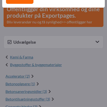
Offentliggør din virksomhed og dine
produkter på Exportpages.
Bliv leverandør nu og få synlighed>> offentliggør her
Udvælgelse
Kemi & Farma
Byggestoffer & byggematerialer
Accelerator (2)
Betonopløsere (1)
Betonsaneringsmidler (3)
Betontilsætningsstoffer (3)
Concrete binder (2)