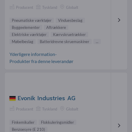
Producent
Tyskland
Globalt
Pneumatiske værktøjer
Vinduesbeslag
Byggeelementer
Aftrækkere
Elektriske værktøjer
Kærvskruetrækker
Møbelbeslag
Batteridrevne skruemaskiner
...
Yderligere information-
Produkter fra denne leverandør
Evonik Industries AG
Producent
Tyskland
Globalt
Finkemikalier
Flokkuleringsmidler
Benzoesyre (E 210)