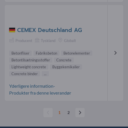
CEMEX Deutschland AG
Producent
Tyskland
Globalt
Betonfliser
Fabriksbeton
Betonelementer
Betontilsætningsstoffer
Concrete
Lightweight concrete
Byggekemikalier
Concrete binder
...
Yderligere information-
Produkter fra denne leverandør
1
2