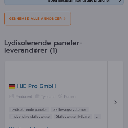
isoleringsløsninger til alle brancher
GENNEMSE ALLE ANNONCER
Lydisolerende paneler-
leverandører (1)
HJE Pro GmbH
Producent
Tyskland
Europa
Lydisolerende paneler
Skillevægssystemer
Indvendige skillevægge
Skillevægge flytbare
...