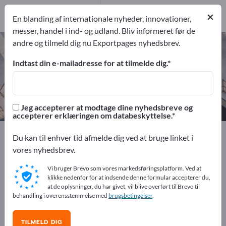
1
Producent
×
En blanding af internationale nyheder, innovationer,
1
messer, handel i ind- og udland. Bliv informeret før de
andre og tilmeld dig nu Exportpages nyhedsbrev.
Lydisolerende paneler – find
producenter og leverandører
Indtast din e-mailadresse for at tilmelde dig.
eksportører
Producent
1
1
Jeg accepterer at modtage dine nyhedsbreve og
accepterer erklæringen om databeskyttelse.
Exportpages
Bygge- og anlægsvirksomhed
Du kan til enhver tid afmelde dig ved at bruge linket i
Isoleringsteknik
Isoleringsmaterialer
vores nyhedsbrev.
Lydisolerende paneler
Vi bruger Brevo som vores markedsføringsplatform. Ved at
klikke nedenfor for at indsende denne formular accepterer du,
Annoncer gratis på Exportpages!
at de oplysninger, du har givet, vil blive overført til Brevo til
behandling i overensstemmelse med
brugsbetingelser
.
Behov – Tilbud – Brugte varer – Forretningskontakter >>
start her
TILMELD DIG