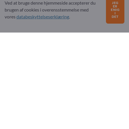
Ved at bruge denne hjemmeside accepterer du
JEG
ER
brugen af ​​cookies i overensstemmelse med
ENIG
Ofte stillede spørgsmål
I
vores
databeskyttelseserklæring
.
DET
Vores servicetilbud
Om os
Besked til Exportpages
Exportpages International Network
Exportpages International GmbH
Becker-Göring-Straße 15
76307 Karlsbad
Germany
Copyright © 2026 Exportpages International GmbH. All