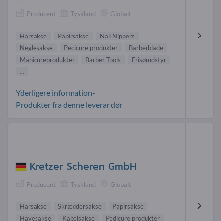
Producent
Tyskland
Globalt
Hårsakse
Papirsakse
Nail Nippers
Neglesakse
Pedicure produkter
Barberblade
Manicureprodukter
Barber Tools
Frisørudstyr
...
Yderligere information-
Produkter fra denne leverandør
Kretzer Scheren GmbH
Producent
Tyskland
Globalt
Hårsakse
Skræddersakse
Papirsakse
Havesakse
Kabelsakse
Pedicure produkter