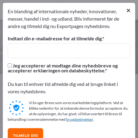
2
×
Producent
2
En blanding af internationale nyheder, innovationer,
messer, handel i ind- og udland. Bliv informeret før de
andre og tilmeld dig nu Exportpages nyhedsbrev.
Hårsakse – find producenter og
leverandører
Indtast din e-mailadresse for at tilmelde dig.
eksportører
Producent
2
2
Jeg accepterer at modtage dine nyhedsbreve og
accepterer erklæringen om databeskyttelse.
Exportpages
Råstoffer & materialer
Du kan til enhver tid afmelde dig ved at bruge linket i
Kommercielle forbrugsmateriale
Frisørudstyr
vores nyhedsbrev.
Hårsakse
Vi bruger Brevo som vores markedsføringsplatform. Ved at
klikke nedenfor for at indsende denne formular accepterer du,
Annoncer gratis på Exportpages!
at de oplysninger, du har givet, vil blive overført til Brevo til
behandling i overensstemmelse med
brugsbetingelser
.
Behov – Tilbud – Brugte varer – Forretningskontakter >>
start her
TILMELD DIG