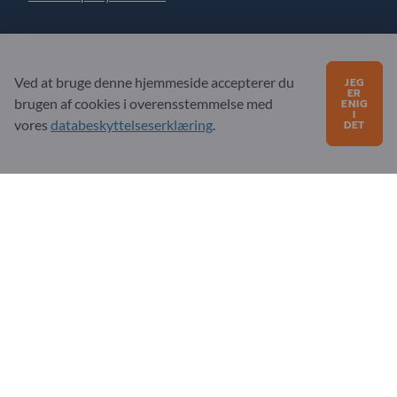
Har du spørgsmål?
Ved at bruge denne hjemmeside accepterer du
JEG
ER
Ofte stillede spørgsmål
brugen af ​​cookies i overensstemmelse med
ENIG
I
vores
databeskyttelseserklæring
.
DET
Vores servicetilbud
Om os
Besked til Exportpages
Exportpages International Network
Exportpages International GmbH
Becker-Göring-Straße 15
76307 Karlsbad
Germany