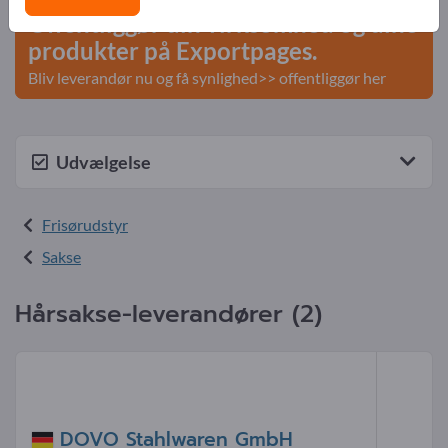
Offentliggør din virksomhed og dine
produkter på Exportpages.
Bliv leverandør nu og få synlighed>> offentliggør her
Udvælgelse
Frisørudstyr
Sakse
Hårsakse-leverandører (2)
DOVO Stahlwaren GmbH