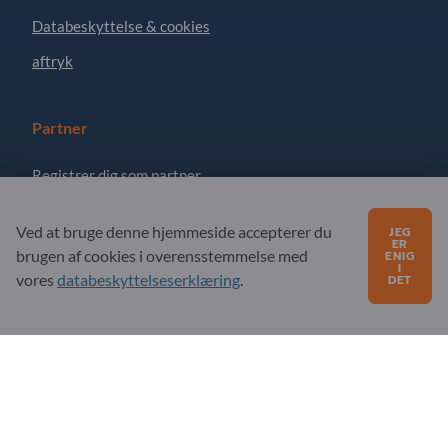
Databeskyttelse & cookies
aftryk
Partner
Registrer dig som partner
Abonner på nyhedsbrev
Ved at bruge denne hjemmeside accepterer du
JEG
ER
brugen af ​​cookies i overensstemmelse med
ENIG
I
Har du spørgsmål?
vores
databeskyttelseserklæring
.
DET
Ofte stillede spørgsmål
Vores servicetilbud
Om os
Besked til Exportpages