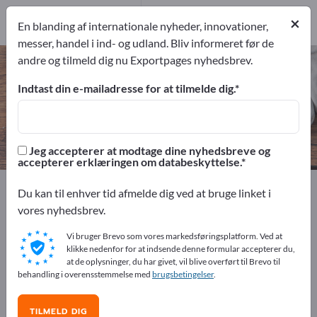
1
Producent
×
En blanding af internationale nyheder, innovationer,
1
messer, handel i ind- og udland. Bliv informeret før de
andre og tilmeld dig nu Exportpages nyhedsbrev.
Plænetraktorer – find producenter
og leverandører
Indtast din e-mailadresse for at tilmelde dig.
eksportører
Producent
1
1
Jeg accepterer at modtage dine nyhedsbreve og
accepterer erklæringen om databeskyttelse.
Exportpages
Husholdning & bolig
Haveredskaber
Du kan til enhver tid afmelde dig ved at bruge linket i
Plænetraktorer
vores nyhedsbrev.
Vi bruger Brevo som vores markedsføringsplatform. Ved at
Annoncer gratis på Exportpages!
klikke nedenfor for at indsende denne formular accepterer du,
at de oplysninger, du har givet, vil blive overført til Brevo til
Behov – Tilbud – Brugte varer – Forretningskontakter >>
behandling i overensstemmelse med
brugsbetingelser
.
start her
TILMELD DIG
Offentliggør din virksomhed og dine