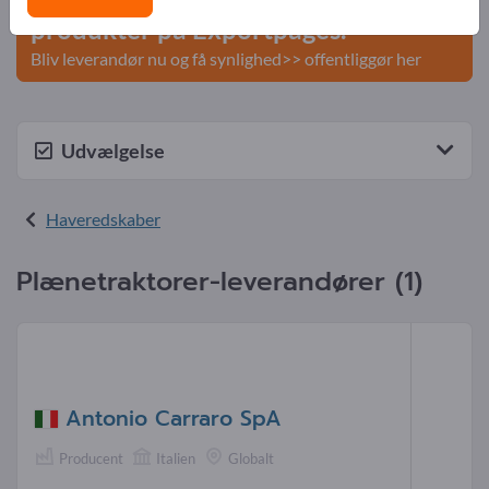
produkter på Exportpages.
Bliv leverandør nu og få synlighed>> offentliggør her
Udvælgelse
Haveredskaber
Plænetraktorer-leverandører (1)
Antonio Carraro SpA
Producent
Italien
Globalt