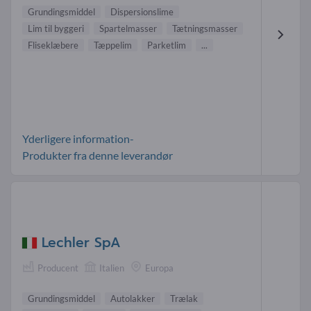
Grundingsmiddel
Dispersionslime
Lim til byggeri
Spartelmasser
Tætningsmasser
Fliseklæbere
Tæppelim
Parketlim
...
Yderligere information-
Produkter fra denne leverandør
Lechler SpA
Producent
Italien
Europa
Grundingsmiddel
Autolakker
Trælak