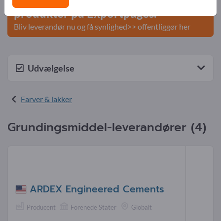
produkter på Exportpages.
Bliv leverandør nu og få synlighed>> offentliggør her
Udvælgelse
Farver & lakker
Grundingsmiddel-leverandører (4)
ARDEX Engineered Cements
Producent
Forenede Stater
Globalt