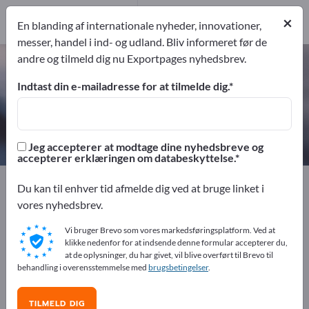
4
Producent
×
En blanding af internationale nyheder, innovationer,
4
messer, handel i ind- og udland. Bliv informeret før de
andre og tilmeld dig nu Exportpages nyhedsbrev.
Grundingsmiddel – find
producenter og leverandører
Indtast din e-mailadresse for at tilmelde dig.
eksportører
Producent
4
4
Jeg accepterer at modtage dine nyhedsbreve og
accepterer erklæringen om databeskyttelse.
Exportpages
Kemi & Farma
Farver & lakker
Du kan til enhver tid afmelde dig ved at bruge linket i
Grundingsmiddel
vores nyhedsbrev.
Vi bruger Brevo som vores markedsføringsplatform. Ved at
Annoncer gratis på Exportpages!
klikke nedenfor for at indsende denne formular accepterer du,
at de oplysninger, du har givet, vil blive overført til Brevo til
Behov – Tilbud – Brugte varer – Forretningskontakter >>
behandling i overensstemmelse med
brugsbetingelser
.
start her
TILMELD DIG
Offentliggør din virksomhed og dine