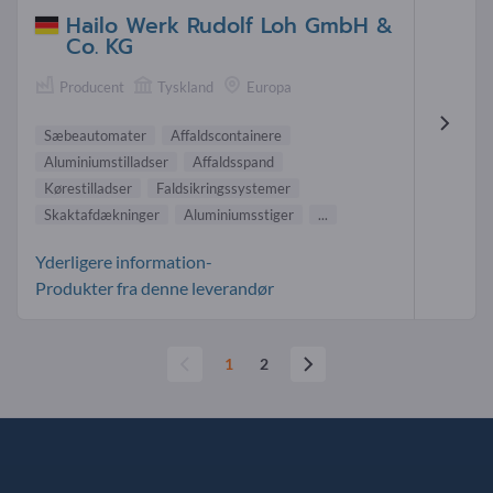
Hailo Werk Rudolf Loh GmbH &
Co. KG
Producent
Tyskland
Europa
Sæbeautomater
Affaldscontainere
Aluminiumstilladser
Affaldsspand
Kørestilladser
Faldsikringssystemer
Skaktafdækninger
Aluminiumsstiger
...
Yderligere information-
Produkter fra denne leverandør
1
2