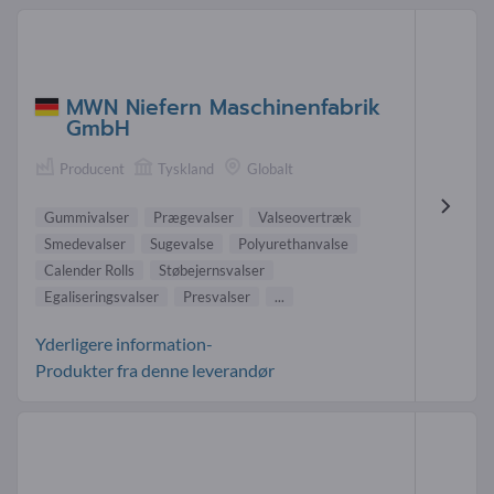
MWN Niefern Maschinenfabrik
GmbH
Producent
Tyskland
Globalt
Gummivalser
Prægevalser
Valseovertræk
Smedevalser
Sugevalse
Polyurethanvalse
Calender Rolls
Støbejernsvalser
Egaliseringsvalser
Presvalser
...
Yderligere information-
Produkter fra denne leverandør