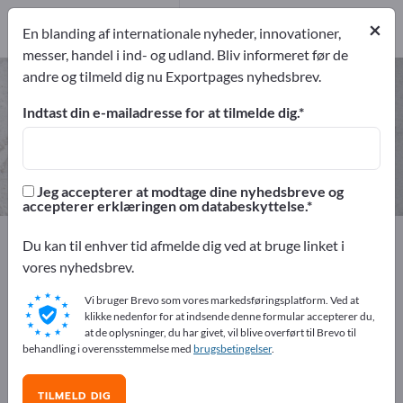
20
Producent
×
En blanding af internationale nyheder, innovationer,
20
messer, handel i ind- og udland. Bliv informeret før de
andre og tilmeld dig nu Exportpages nyhedsbrev.
Minedrift – find producenter og
leverandører
Indtast din e-mailadresse for at tilmelde dig.
eksportører
Producent
20
20
Jeg accepterer at modtage dine nyhedsbreve og
accepterer erklæringen om databeskyttelse.
Exportpages
Råstoffer & materialer
Minedrift
Du kan til enhver tid afmelde dig ved at bruge linket i
vores nyhedsbrev.
Annoncer gratis på Exportpages!
Vi bruger Brevo som vores markedsføringsplatform. Ved at
Behov – Tilbud – Brugte varer – Forretningskontakter >>
klikke nedenfor for at indsende denne formular accepterer du,
at de oplysninger, du har givet, vil blive overført til Brevo til
start her
behandling i overensstemmelse med
brugsbetingelser
.
Offentliggør din virksomhed og dine
TILMELD DIG