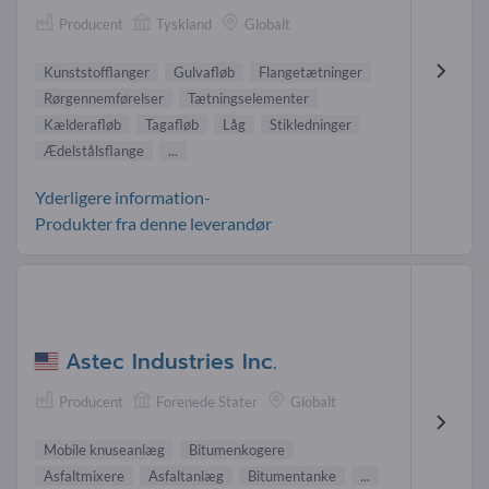
Producent
Tyskland
Globalt
Kunststofflanger
Gulvafløb
Flangetætninger
Rørgennemførelser
Tætningselementer
Kælderafløb
Tagafløb
Låg
Stikledninger
Ædelstålsflange
...
Yderligere information-
Produkter fra denne leverandør
Astec Industries Inc.
Producent
Forenede Stater
Globalt
Mobile knuseanlæg
Bitumenkogere
Asfaltmixere
Asfaltanlæg
Bitumentanke
...