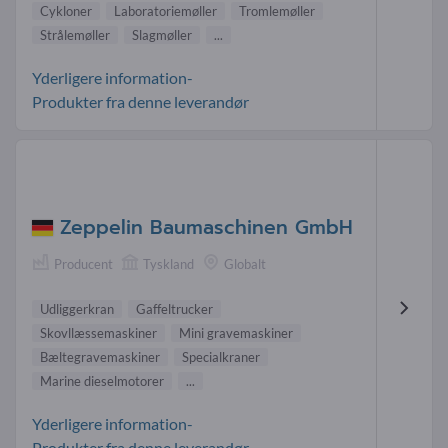
Cykloner
Laboratoriemøller
Tromlemøller
Strålemøller
Slagmøller
...
Yderligere information-
Produkter fra denne leverandør
Zeppelin Baumaschinen GmbH
Producent
Tyskland
Globalt
Udliggerkran
Gaffeltrucker
Skovllæssemaskiner
Mini gravemaskiner
Bæltegravemaskiner
Specialkraner
Marine dieselmotorer
...
Yderligere information-
Produkter fra denne leverandør