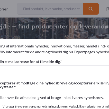
orier
ejde – find producenter og leverandø
ent
ing af internationale nyheder, innovationer, messer, handel i ind- 
Bliv informeret før de andre og tilmeld dig nu Exportpages nyheds
duktion
Vandstråleskæring i lønarbejde
din e-mailadresse for at tilmelde dig.
ges!
ntakter >> start her
cepterer at modtage dine nyhedsbreve og accepterer erklæri
yttelse.
og dine produkter på Exportpages.
il enhver tid afmelde dig ved at bruge linket i vores nyhedsbrev.
ør her
Vi bruger Brevo som vores markedsføringsplatform. Ved at klikke nedenfor for at in