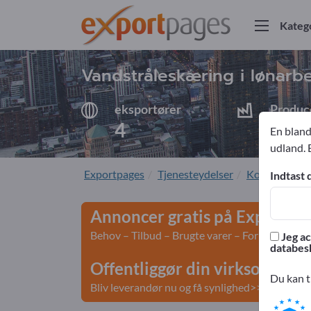
Kateg
Vandstråleskæring i lønarb
eksportører
Produc
4
4
En bland
udland. 
Exportpages
Tjenesteydelser
Kontraktpro
Indtast 
Annoncer gratis på Exportpa
Behov – Tilbud – Brugte varer – Forretningsko
Jeg ac
databesk
Offentliggør din virksomhed 
Du kan t
Bliv leverandør nu og få synlighed>> offentligg