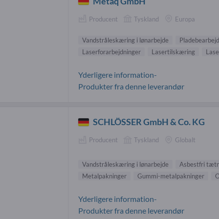
Metaq GmbH
Producent
Tyskland
Europa
Vandstråleskæring i lønarbejde
Pladebearbej
Laserforarbejdninger
Lasertilskæring
Lase
Yderligere information-
Produkter fra denne leverandør
SCHLÖSSER GmbH & Co. KG
Producent
Tyskland
Globalt
Vandstråleskæring i lønarbejde
Asbestfri tæt
Metalpakninger
Gummi-metalpakninger
O
Yderligere information-
Produkter fra denne leverandør