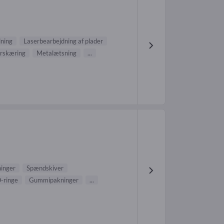
dning
Laserbearbejdning af plader
rskæring
Metalætsning
...
ninger
Spændskiver
-ringe
Gummipakninger
...