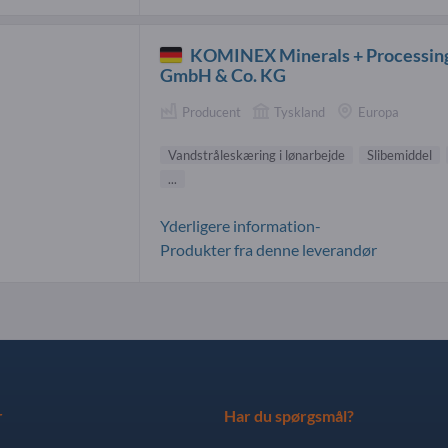
KOMINEX Minerals + Processin
GmbH & Co. KG
Producent
Tyskland
Europa
Vandstråleskæring i lønarbejde
Slibemiddel
...
Yderligere information-
Produkter fra denne leverandør
r
Har du spørgsmål?