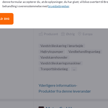
denne formular accepterer du, at de oplysninger, du har givet, vil blive overført til Bre
dstråleskæring i lønarbejde-leverandø
behandling i overensstemmelse med
brugsbetingelser
.
LD DIG
Perndorfer Maschinenbau KG
Producent
Østrig
Europa
Vandstråleskæring i lønarbejde
Højtrykspumper
Vandbehandlingsanlæg
Vandskærehoveder
Vandstråleskæringsmaskiner
Tranportbåndanlæg
...
Yderligere information-
Produkter fra denne leverandør