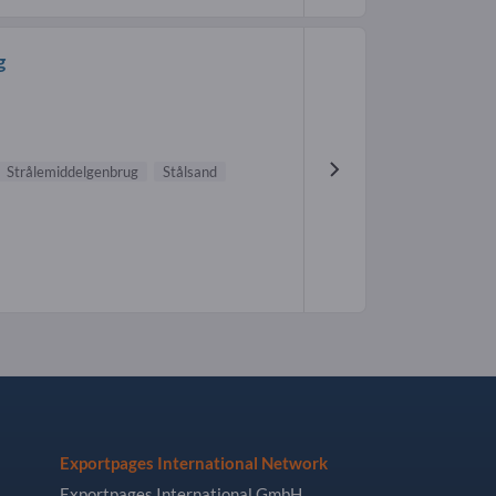
g
Strålemiddelgenbrug
Stålsand
Exportpages International Network
Exportpages International GmbH