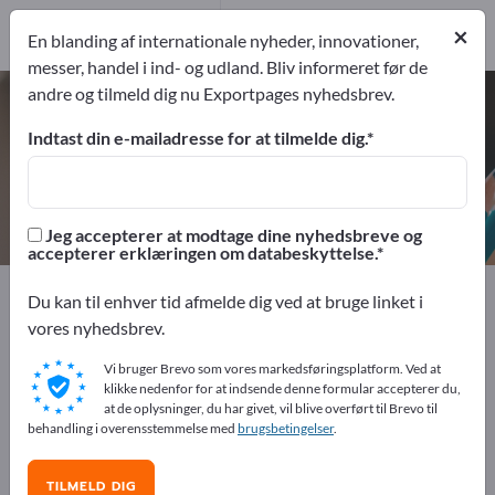
1
Producent
×
En blanding af internationale nyheder, innovationer,
1
messer, handel i ind- og udland. Bliv informeret før de
andre og tilmeld dig nu Exportpages nyhedsbrev.
Udstillingsvitriner – find
producenter og leverandører
Indtast din e-mailadresse for at tilmelde dig.
eksportører
Producent
1
1
Jeg accepterer at modtage dine nyhedsbreve og
accepterer erklæringen om databeskyttelse.
Exportpages
Kontorartikler
Du kan til enhver tid afmelde dig ved at bruge linket i
Reklame- & præsentationsmidler
Udstillingsvitriner
vores nyhedsbrev.
Vi bruger Brevo som vores markedsføringsplatform. Ved at
Annoncer gratis på Exportpages!
klikke nedenfor for at indsende denne formular accepterer du,
at de oplysninger, du har givet, vil blive overført til Brevo til
Behov – Tilbud – Brugte varer – Forretningskontakter >>
behandling i overensstemmelse med
brugsbetingelser
.
start her
TILMELD DIG
Offentliggør din virksomhed og dine