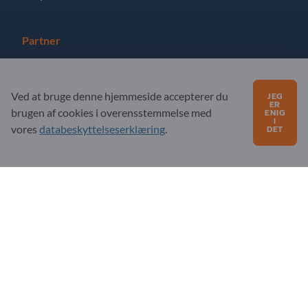
Partner
Registrer dig som partner
Ved at bruge denne hjemmeside accepterer du
JEG
Abonner på nyhedsbrev
ER
brugen af ​​cookies i overensstemmelse med
ENIG
I
vores
databeskyttelseserklæring
.
DET
Har du spørgsmål?
Ofte stillede spørgsmål
Vores servicetilbud
Om os
Besked til Exportpages
Exportpages International Network