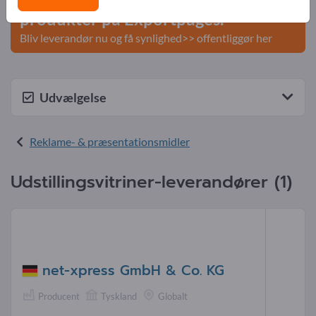
produkter på Exportpages.
Bliv leverandør nu og få synlighed>> offentliggør her
Udvælgelse
Reklame- & præsentationsmidler
Udstillingsvitriner-leverandører (1)
net-xpress GmbH & Co. KG
Producent
Tyskland
Globalt