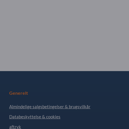
Generelt
Almindelige salgsbetingelser & brugsvilkår
Databeskyttelse & cookies
aftryk