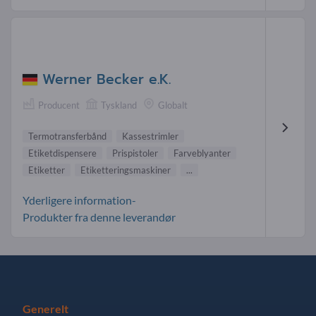
Werner Becker e.K.
Producent
Tyskland
Globalt
Termotransferbånd
Kassestrimler
Etiketdispensere
Prispistoler
Farveblyanter
Etiketter
Etiketteringsmaskiner
...
Yderligere information-
Produkter fra denne leverandør
Generelt