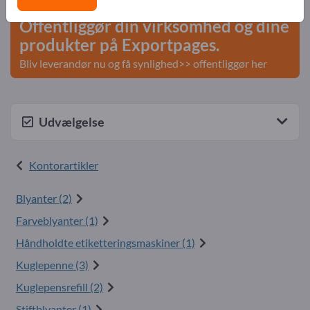
Offentliggør din virksomhed og dine
produkter på Exportpages.
Bliv leverandør nu og få synlighed>> offentliggør her
Udvælgelse
Kontorartikler
Blyanter (2)
Farveblyanter (1)
Håndholdte etiketteringsmaskiner (1)
Kuglepenne (3)
Kuglepensrefill (2)
Stiftblyanter (1)