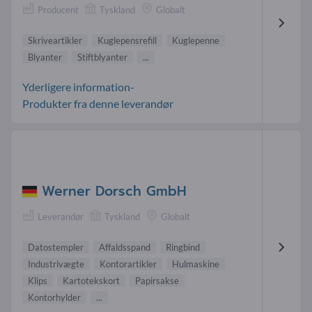
Producent
Tyskland
Globalt
Skriveartikler
Kuglepensrefill
Kuglepenne
Blyanter
Stiftblyanter
...
Yderligere information-
Produkter fra denne leverandør
Werner Dorsch GmbH
Leverandør
Tyskland
Globalt
Datostempler
Affaldsspand
Ringbind
Industrivægte
Kontorartikler
Hulmaskine
Klips
Kartotekskort
Papirsakse
Kontorhylder
...