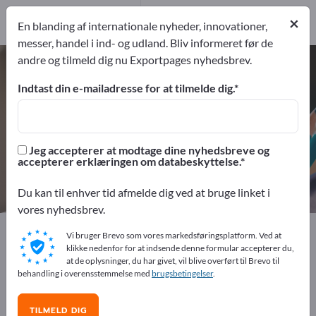
Producent
5
×
En blanding af internationale nyheder, innovationer,
Distributorů
1
messer, handel i ind- og udland. Bliv informeret før de
andre og tilmeld dig nu Exportpages nyhedsbrev.
Skriveartikler – find producenter
og leverandører
Indtast din e-mailadresse for at tilmelde dig.
eksportører
Producent
6
5
Jeg accepterer at modtage dine nyhedsbreve og
accepterer erklæringen om databeskyttelse.
Distributorů
1
Du kan til enhver tid afmelde dig ved at bruge linket i
vores nyhedsbrev.
Exportpages
Kontorartikler
Skriveartikler
Vi bruger Brevo som vores markedsføringsplatform. Ved at
klikke nedenfor for at indsende denne formular accepterer du,
at de oplysninger, du har givet, vil blive overført til Brevo til
Annoncer gratis på Exportpages!
behandling i overensstemmelse med
brugsbetingelser
.
Behov – Tilbud – Brugte varer – Forretningskontakter >>
start her
TILMELD DIG