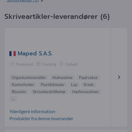
Skriveartikler-leverandører (6)
Maped S.A.S.
Producent
Frankrig
Globalt
Organisationsmidler
Hulmaskine
Papirsakse
Kontorhylder
Plastiklinealer
Lup
Kreds
Blyanter
Skrivebordstilbehør
Hæftemaskiner
...
Yderligere information-
Produkter fra denne leverandør