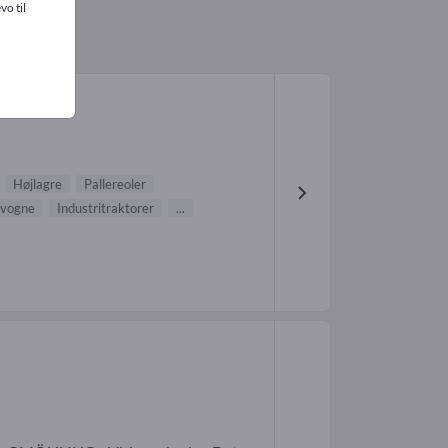
vo til
Højlagre
Pallereoler
vogne
Industritraktorer
...