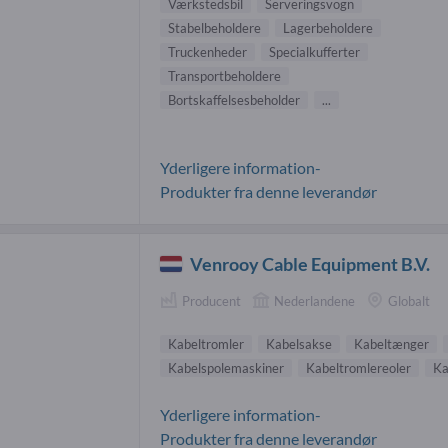
Værkstedsbil
Serveringsvogn
Stabelbeholdere
Lagerbeholdere
Truckenheder
Specialkufferter
Transportbeholdere
Bortskaffelsesbeholder
...
Yderligere information-
Produkter fra denne leverandør
Venrooy Cable Equipment B.V.
Producent
Nederlandene
Globalt
Kabeltromler
Kabelsakse
Kabeltænger
Kabelspolemaskiner
Kabeltromlereoler
Ka
Yderligere information-
Produkter fra denne leverandør