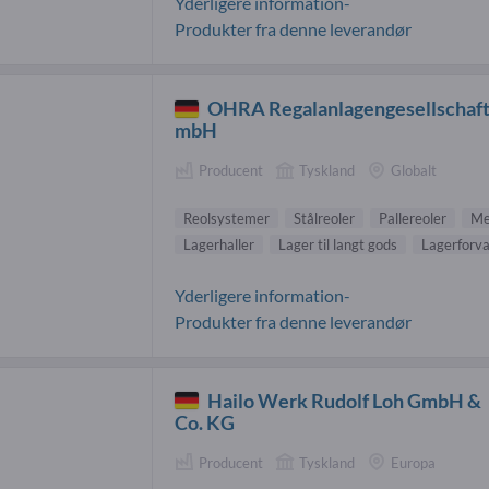
Yderligere information-
Produkter fra denne leverandør
OHRA Regalanlagengesellschaf
mbH
Producent
Tyskland
Globalt
Reolsystemer
Stålreoler
Pallereoler
Me
Lagerhaller
Lager til langt gods
Lagerforva
Yderligere information-
Produkter fra denne leverandør
Hailo Werk Rudolf Loh GmbH &
Co. KG
Producent
Tyskland
Europa