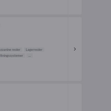
t
zzanine reoler
Lagerreoler
ltningssystemer
...