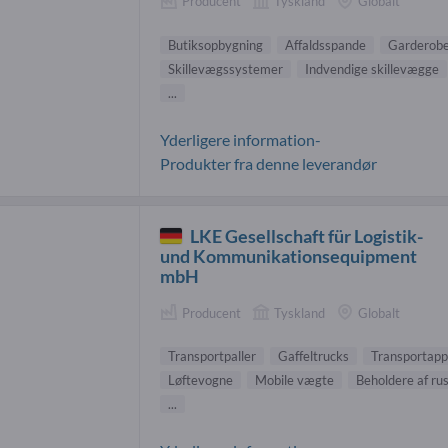
Producent
Tyskland
Globalt
Butiksopbygning
Affaldsspande
Garderob
Skillevægssystemer
Indvendige skillevægge
...
Yderligere information-
Produkter fra denne leverandør
LKE Gesellschaft für Logistik-
und Kommunikationsequipment
mbH
Producent
Tyskland
Globalt
Transportpaller
Gaffeltrucks
Transportapp
Løftevogne
Mobile vægte
Beholdere af rust
...