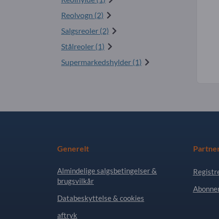
Reolvogn (2)
Salgsreoler (2)
Stålreoler (1)
Supermarkedshylder (1)
Generelt
Partne
Almindelige salgsbetingelser &
Registr
brugsvilkår
Abonner
Databeskyttelse & cookies
aftryk