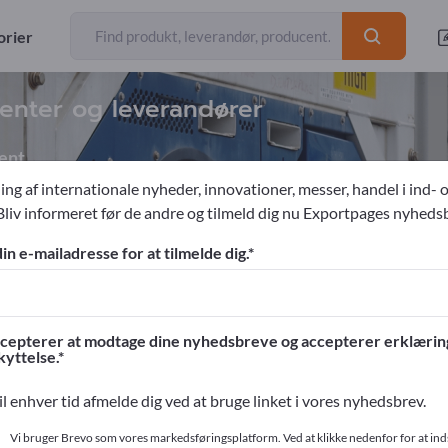
orier
enter og leverandører
ent
ing af internationale nyheder, innovationer, messer, handel i ind- 
Bliv informeret før de andre og tilmeld dig nu Exportpages nyheds
elt inventar
Butoksindretninger
Reolsystemer
din e-mailadresse for at tilmelde dig.
ges!
ntakter >> start her
cepterer at modtage dine nyhedsbreve og accepterer erklæri
yttelse.
og dine produkter på Exportpages.
il enhver tid afmelde dig ved at bruge linket i vores nyhedsbrev.
ør her
Vi bruger Brevo som vores markedsføringsplatform. Ved at klikke nedenfor for at in