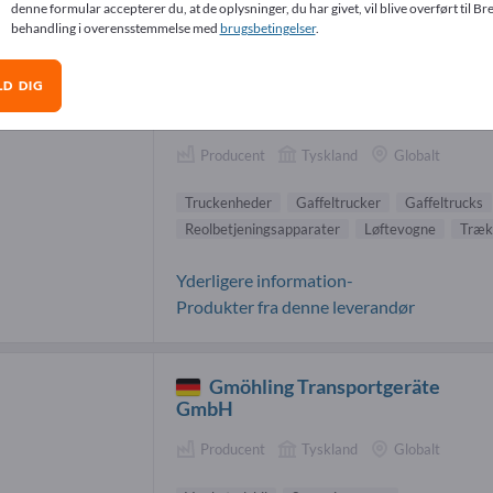
denne formular accepterer du, at de oplysninger, du har givet, vil blive overført til Bre
lsystemer-leverandører (8)
behandling i overensstemmelse med
brugsbetingelser
.
LD DIG
Jungheinrich AG
Producent
Tyskland
Globalt
Truckenheder
Gaffeltrucker
Gaffeltrucks
Reolbetjeningsapparater
Løftevogne
Træk
Yderligere information-
Produkter fra denne leverandør
Gmöhling Transportgeräte
GmbH
Producent
Tyskland
Globalt