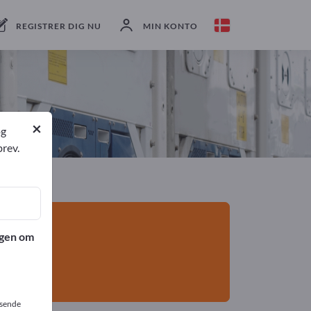
eksportører
8
Producent
8
REGISTRER DIG NU
MIN KONTO
×
og
brev.
ngen om
dsende