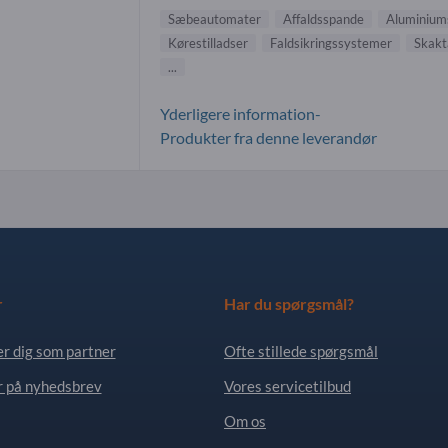
Sæbeautomater
Affaldsspande
Aluminiums
Kørestilladser
Faldsikringssystemer
Skakt
...
Yderligere information-
Produkter fra denne leverandør
r
Har du spørgsmål?
er dig som partner
Ofte stillede spørgsmål
 på nyhedsbrev
Vores servicetilbud
Om os