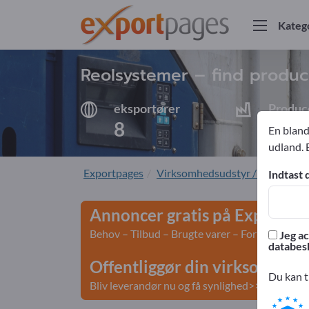
Kateg
Reolsystemer – find produc
eksportører
Produc
8
8
En bland
udland. 
Exportpages
Virksomhedsudstyr / Institution
Indtast 
Annoncer gratis på Exportpa
Behov – Tilbud – Brugte varer – Forretningsko
Jeg ac
databesk
Offentliggør din virksomhed 
Du kan t
Bliv leverandør nu og få synlighed>> offentligg