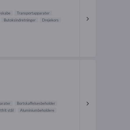
eskabe
Transportapparater
Butoksindretninger
Drejekors
arater
Bortskaffelsesbeholder
frit stål
Aluminiumbeholdere