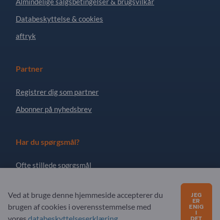
Almindelige salgsbetingelser & brugsvilkår
Databeskyttelse & cookies
aftryk
Partner
Registrer dig som partner
Abonner på nyhedsbrev
Har du spørgsmål?
Ofte stillede spørgsmål
Vores servicetilbud
Ved at bruge denne hjemmeside accepterer du
JEG
Om os
ER
brugen af ​​cookies i overensstemmelse med
ENIG
I
Besked til Exportpages
vores
databeskyttelseserklæring
.
DET