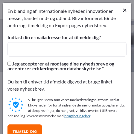
Producent
2
×
En blanding af internationale nyheder, innovationer,
messer, handel i ind- og udland. Bliv informeret før de
andre og tilmeld dig nu Exportpages nyhedsbrev.
Personligt beskyttelsesudstyr –
find producenter og leverandører
Indtast din e-mailadresse for at tilmelde dig.
eksportører
Producent
2
2
Jeg accepterer at modtage dine nyhedsbreve og
accepterer erklæringen om databeskyttelse.
Exportpages
Sikkerhed & beskyttelse
Du kan til enhver tid afmelde dig ved at bruge linket i
Beskyttelsesudstyr
Personligt beskyttelsesudstyr
vores nyhedsbrev.
Vi bruger Brevo som vores markedsføringsplatform. Ved at
Annoncer gratis på Exportpages!
klikke nedenfor for at indsende denne formular accepterer du,
at de oplysninger, du har givet, vil blive overført til Brevo til
Behov – Tilbud – Brugte varer – Forretningskontakter >>
behandling i overensstemmelse med
brugsbetingelser
.
start her
TILMELD DIG
Offentliggør din virksomhed og dine