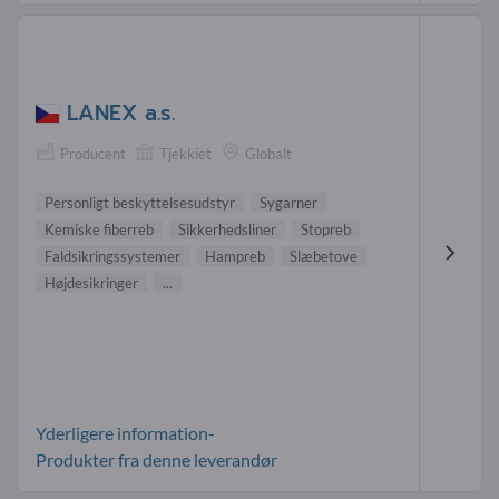
LANEX a.s.
Producent
Tjekkiet
Globalt
Personligt beskyttelsesudstyr
Sygarner
Kemiske fiberreb
Sikkerhedsliner
Stopreb
Faldsikringssystemer
Hampreb
Slæbetove
Højdesikringer
...
Yderligere information-
Produkter fra denne leverandør