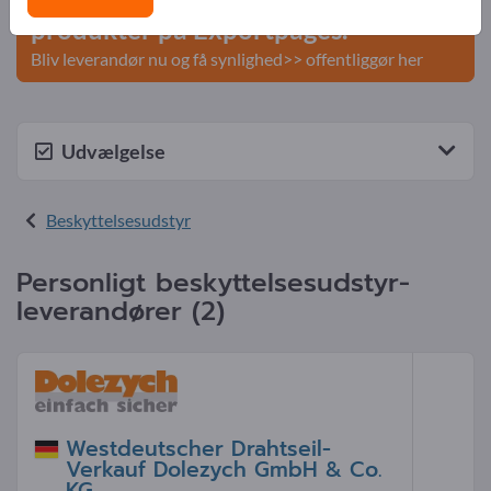
produkter på Exportpages.
Bliv leverandør nu og få synlighed>> offentliggør her
Udvælgelse
Beskyttelsesudstyr
Personligt beskyttelsesudstyr-
leverandører (2)
Westdeutscher Drahtseil-
Verkauf Dolezych GmbH & Co.
KG