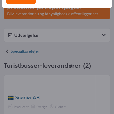
produkter på Exportpages.
Bliv leverandør nu og få synlighed>> offentliggør her
Udvælgelse
Specialkøretøjer
Turistbusser-leverandører (2)
Scania AB
Producent
Sverige
Globalt