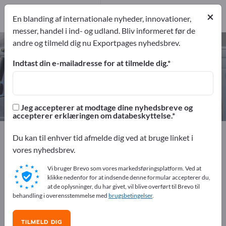
2
Producent
×
En blanding af internationale nyheder, innovationer,
2
messer, handel i ind- og udland. Bliv informeret før de
andre og tilmeld dig nu Exportpages nyhedsbrev.
Turistbusser – find producenter
og leverandører
Indtast din e-mailadresse for at tilmelde dig.
eksportører
Producent
2
2
Jeg accepterer at modtage dine nyhedsbreve og
accepterer erklæringen om databeskyttelse.
Exportpages
Køretøjer
Specialkøretøjer
Du kan til enhver tid afmelde dig ved at bruge linket i
Turistbusser
vores nyhedsbrev.
Vi bruger Brevo som vores markedsføringsplatform. Ved at
Annoncer gratis på Exportpages!
klikke nedenfor for at indsende denne formular accepterer du,
at de oplysninger, du har givet, vil blive overført til Brevo til
Behov – Tilbud – Brugte varer – Forretningskontakter >>
behandling i overensstemmelse med
brugsbetingelser
.
start her
TILMELD DIG
Offentliggør din virksomhed og dine