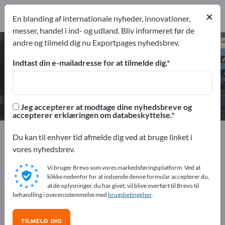
1
Producent
×
En blanding af internationale nyheder, innovationer,
1
messer, handel i ind- og udland. Bliv informeret før de
andre og tilmeld dig nu Exportpages nyhedsbrev.
Laserscannere – find producenter
og leverandører
Indtast din e-mailadresse for at tilmelde dig.
eksportører
Producent
1
1
Jeg accepterer at modtage dine nyhedsbreve og
accepterer erklæringen om databeskyttelse.
Exportpages
Elektroindustri
Computerhardware
Du kan til enhver tid afmelde dig ved at bruge linket i
Ydre enheder til datamater
Skannere
vores nyhedsbrev.
Laserscannere
Vi bruger Brevo som vores markedsføringsplatform. Ved at
klikke nedenfor for at indsende denne formular accepterer du,
Annoncer gratis på Exportpages!
at de oplysninger, du har givet, vil blive overført til Brevo til
behandling i overensstemmelse med
brugsbetingelser
.
Behov – Tilbud – Brugte varer – Forretningskontakter >>
start her
TILMELD DIG