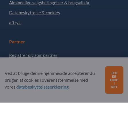
Almindelige salgsbetingelser & brugsvilkår
Databeskyttelse & cookies
aftryk
Partner
Registrer dig som partner
Abonner på nyhedsbrev
Ved at bruge denne hjemmeside accepterer du
JEG
ER
brugen af ​​cookies i overensstemmelse med
ENIG
I
Har du spørgsmål?
vores
databeskyttelseserklæring
.
DET
Ofte stillede spørgsmål
Vores servicetilbud
Om os
Besked til Exportpages