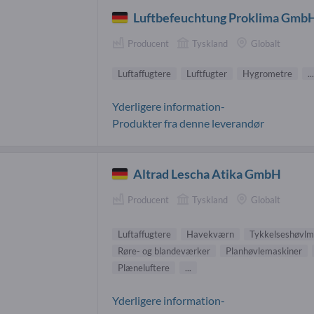
Luftbefeuchtung Proklima Gmb
Producent
Tyskland
Globalt
Luftaffugtere
Luftfugter
Hygrometre
...
Yderligere information-
Produkter fra denne leverandør
Altrad Lescha Atika GmbH
Producent
Tyskland
Globalt
Luftaffugtere
Havekværn
Tykkelseshøvlm
Røre- og blandeværker
Planhøvlemaskiner
Plæneluftere
...
Yderligere information-