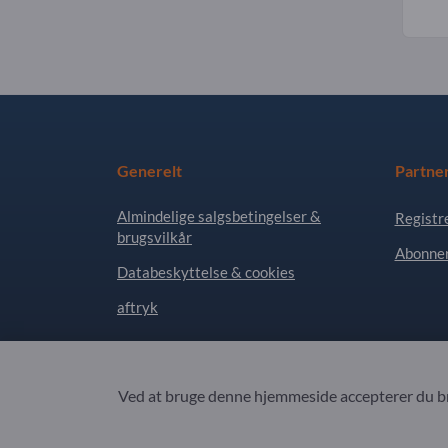
Generelt
Partne
Almindelige salgsbetingelser &
Registr
brugsvilkår
Abonner
Databeskyttelse & cookies
aftryk
Copyright © 2026 Exportpages International GmbH
Ved at bruge denne hjemmeside accepterer du br