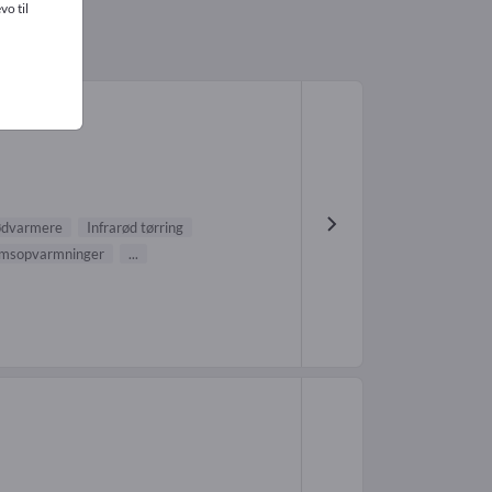
vo til
ødvarmere
Infrarød tørring
umsopvarmninger
...