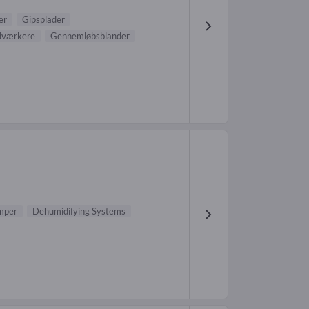
er
Gipsplader
ndværkere
Gennemløbsblander
mper
Dehumidifying Systems