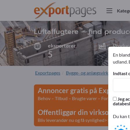
Kateg
Luftaffugtere – find produ
eksportører
Produc
5
4
En bland
udland. 
Exportpages
Bygge- og anlægsvirksomhed
Indtast 
Annoncer gratis på Exportpa
Behov – Tilbud – Brugte varer – Forretningsko
Jeg ac
databesk
Offentliggør din virksomhed 
Du kan t
Bliv leverandør nu og få synlighed>> offentligg