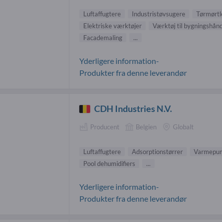
Luftaffugtere
Industristøvsugere
Tørmørtl
Elektriske værktøjer
Værktøj til bygningshå
Facademaling
...
Yderligere information-
Produkter fra denne leverandør
CDH Industries N.V.
Producent
Belgien
Globalt
Luftaffugtere
Adsorptionstørrer
Varmepu
Pool dehumidifiers
...
Yderligere information-
Produkter fra denne leverandør