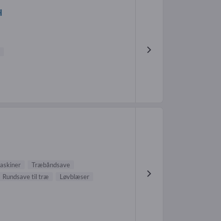
H
askiner
Træbåndsave
Rundsave til træ
Løvblæser