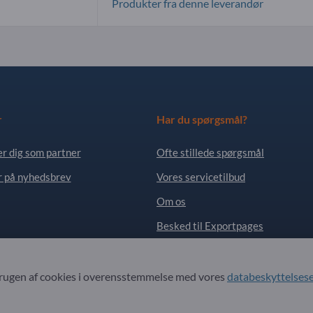
Produkter fra denne leverandør
r
Har du spørgsmål?
er dig som partner
Ofte stillede spørgsmål
 på nyhedsbrev
Vores servicetilbud
Om os
Besked til Exportpages
. All Rights Reserved.
ugen af ​​cookies i overensstemmelse med vores
databeskyttelses