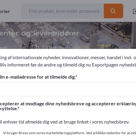
orier
eksportører
5
center og leverandører
ent
Distributorů
1
ing af internationale nyheder, innovationer, messer, handel i ind- 
Bliv informeret før de andre og tilmeld dig nu Exportpages nyheds
Radiator-, ventilations-, klimateknik (RVK)
Luftaffugtere
din e-mailadresse for at tilmelde dig.
ges!
ntakter >> start her
cepterer at modtage dine nyhedsbreve og accepterer erklæri
yttelse.
og dine produkter på Exportpages.
il enhver tid afmelde dig ved at bruge linket i vores nyhedsbrev.
ør her
Vi bruger Brevo som vores markedsføringsplatform. Ved at klikke nedenfor for at in