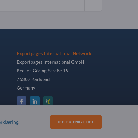
Exportpages International Network
Exportpages International GmbH
Becker-Göring-Straße 15
76307 Karlsbad
Germany
erklæring
.
JEG ER ENIG I DET