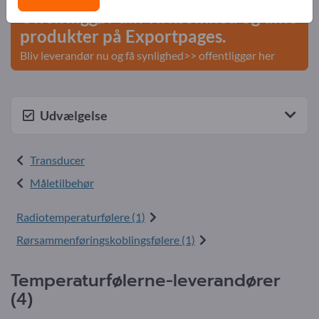
Offentliggør din virksomhed og dine
produkter på Exportpages.
Bliv leverandør nu og få synlighed>> offentliggør her
Udvælgelse
Transducer
Måletilbehør
Radiotemperaturfølere (1)
Rørsammenføringskoblingsfølere (1)
Temperaturfølerne-leverandører
(4)