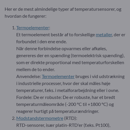
Her er de mest almindelige typer af temperatursensorer, og
hvordan de fungerer:
Termoelementer
:
Et termoelement består af to forskellige
metaller
, der er
forbundet i den ene ende.
Når denne forbindelse opvarmes eller afkøles,
genereres der en spænding (termoelektrisk spænding),
som er direkte proportional med temperaturforskellen
mellem de to ender.
Anvendelse:
Termoelementer
bruges i vid udstrækning
i industrielle processer, hvor der skal måles høje
temperaturer, f.eks. i metalforarbejdning eller i ovne.
Fordele: De er robuste: De er robuste, har et bredt
temperaturmåleområde (-200 °C til +1800 °C) og
reagerer hurtigt på temperaturændringer.
Modstandstermometre
(RTD):
RTD-sensorer, især platin-RTD'er (f.eks. Pt100),