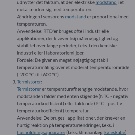
udnytter det faktum, at den elektriske
modstand
i et
metal ændrer sig med temperaturen.
Ændringen i sensorens
modstand
er proportional med
temperaturen.
Anvendelse: RTD'er bruges ofte i industrielle
applikationer, der kræver høj målenøjagtighed og
stabilitet over lange perioder, f.eks. i den kemiske
industri eller i laboratoriemiljøer.
Fordele: De giver en meget nøjagtig og stabil
temperaturmåling over et moderat temperaturområde
(-200 °C til +600 °C).
Termistorer
:
Termistorer
er temperaturafhængige modstande, hvor
modstanden falder med enten stigende (NTC - negativ
temperaturkoefficient) eller faldende (PTC - positiv
temperaturkoefficient) temperatur.
Anvendelse: De bruges i applikationer, der kræver en
hurtig reaktion på temperaturændringer, f.eks. i
husholdningsapparater
(f.eks. klimaanlæg,
køleskabe
)