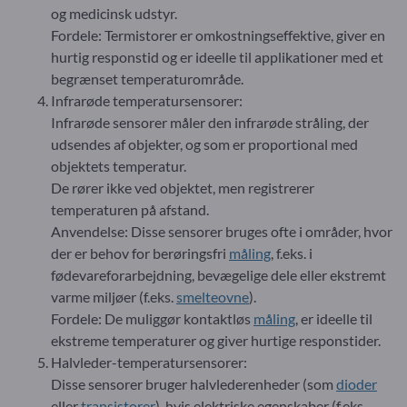
og medicinsk udstyr.
Fordele: Termistorer er omkostningseffektive, giver en
hurtig responstid og er ideelle til applikationer med et
begrænset temperaturområde.
Infrarøde temperatursensorer:
Infrarøde sensorer måler den infrarøde stråling, der
udsendes af objekter, og som er proportional med
objektets temperatur.
De rører ikke ved objektet, men registrerer
temperaturen på afstand.
Anvendelse: Disse sensorer bruges ofte i områder, hvor
der er behov for berøringsfri
måling
, f.eks. i
fødevareforarbejdning, bevægelige dele eller ekstremt
varme miljøer (f.eks.
smelteovne
).
Fordele: De muliggør kontaktløs
måling
, er ideelle til
ekstreme temperaturer og giver hurtige responstider.
Halvleder-temperatursensorer:
Disse sensorer bruger halvlederenheder (som
dioder
eller
transistorer
), hvis elektriske egenskaber (f.eks.