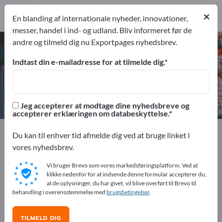
4
Producent
×
En blanding af internationale nyheder, innovationer,
4
messer, handel i ind- og udland. Bliv informeret før de
andre og tilmeld dig nu Exportpages nyhedsbrev.
Temperaturfølerne – find
producenter og leverandører
Indtast din e-mailadresse for at tilmelde dig.
eksportører
Producent
4
4
Jeg accepterer at modtage dine nyhedsbreve og
accepterer erklæringen om databeskyttelse.
Exportpages
Maskiner & anlæg
Du kan til enhver tid afmelde dig ved at bruge linket i
Automation & robotter
Automatiseringsteknologi
vores nyhedsbrev.
Transducer
Temperaturfølerne
Vi bruger Brevo som vores markedsføringsplatform. Ved at
klikke nedenfor for at indsende denne formular accepterer du,
Annoncer gratis på Exportpages!
at de oplysninger, du har givet, vil blive overført til Brevo til
behandling i overensstemmelse med
brugsbetingelser
.
Behov – Tilbud – Brugte varer – Forretningskontakter >>
start her
TILMELD DIG