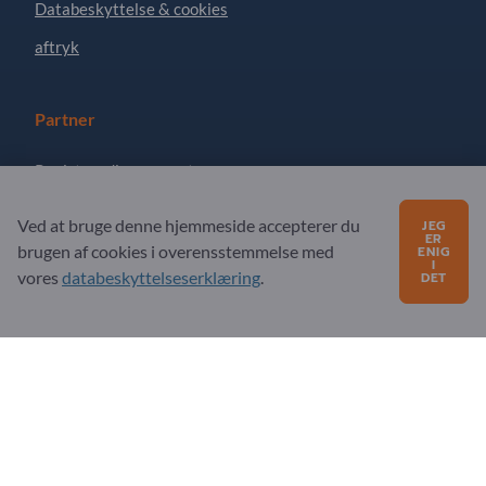
Databeskyttelse & cookies
aftryk
Partner
Registrer dig som partner
Abonner på nyhedsbrev
Ved at bruge denne hjemmeside accepterer du
JEG
ER
brugen af ​​cookies i overensstemmelse med
ENIG
I
vores
databeskyttelseserklæring
.
DET
Har du spørgsmål?
Ofte stillede spørgsmål
Vores servicetilbud
Om os
Besked til Exportpages