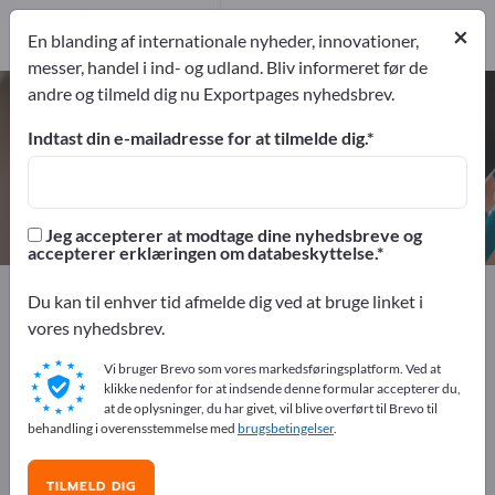
1
Producent
×
En blanding af internationale nyheder, innovationer,
1
messer, handel i ind- og udland. Bliv informeret før de
andre og tilmeld dig nu Exportpages nyhedsbrev.
Farveblyanter – find producenter
og leverandører
Indtast din e-mailadresse for at tilmelde dig.
eksportører
Producent
1
1
Jeg accepterer at modtage dine nyhedsbreve og
accepterer erklæringen om databeskyttelse.
Exportpages
Kontorartikler
Skriveartikler
Du kan til enhver tid afmelde dig ved at bruge linket i
Farveblyanter
vores nyhedsbrev.
Vi bruger Brevo som vores markedsføringsplatform. Ved at
Annoncer gratis på Exportpages!
klikke nedenfor for at indsende denne formular accepterer du,
at de oplysninger, du har givet, vil blive overført til Brevo til
Behov – Tilbud – Brugte varer – Forretningskontakter >>
behandling i overensstemmelse med
brugsbetingelser
.
start her
TILMELD DIG
Offentliggør din virksomhed og dine