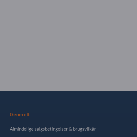
Generelt
Almindelige salgsbetingelser & brugsvilkår