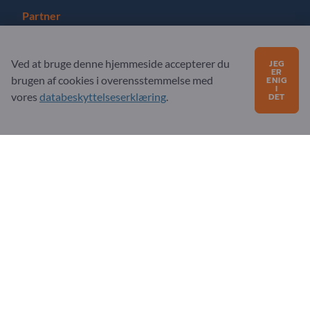
Partner
Registrer dig som partner
Ved at bruge denne hjemmeside accepterer du
JEG
ER
Abonner på nyhedsbrev
brugen af ​​cookies i overensstemmelse med
ENIG
I
vores
databeskyttelseserklæring
.
DET
Har du spørgsmål?
Ofte stillede spørgsmål
Vores servicetilbud
Om os
Besked til Exportpages
Exportpages International Network
Exportpages International GmbH