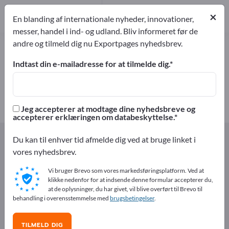
1
Producent
×
En blanding af internationale nyheder, innovationer,
1
messer, handel i ind- og udland. Bliv informeret før de
andre og tilmeld dig nu Exportpages nyhedsbrev.
Pølsetarme – find producenter og
leverandører
Indtast din e-mailadresse for at tilmelde dig.
eksportører
Producent
1
1
Jeg accepterer at modtage dine nyhedsbreve og
accepterer erklæringen om databeskyttelse.
Exportpages
Næringsmidler og drikkevarer
Du kan til enhver tid afmelde dig ved at bruge linket i
Pølsetarme
vores nyhedsbrev.
Vi bruger Brevo som vores markedsføringsplatform. Ved at
Annoncer gratis på Exportpages!
klikke nedenfor for at indsende denne formular accepterer du,
at de oplysninger, du har givet, vil blive overført til Brevo til
Behov – Tilbud – Brugte varer – Forretningskontakter >>
behandling i overensstemmelse med
brugsbetingelser
.
start her
TILMELD DIG
Offentliggør din virksomhed og dine