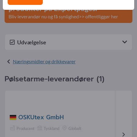
produkter på Exportpages.
Bliv leverandør nu og få synlighed>> offentliggør her
Udvælgelse
Næringsmidler og drikkevarer
Pølsetarme-leverandører (1)
OSKUtex GmbH
Producent
Tyskland
Globalt