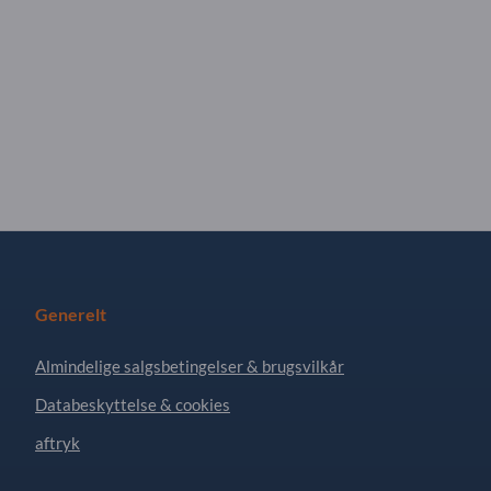
Generelt
Almindelige salgsbetingelser & brugsvilkår
Databeskyttelse & cookies
aftryk