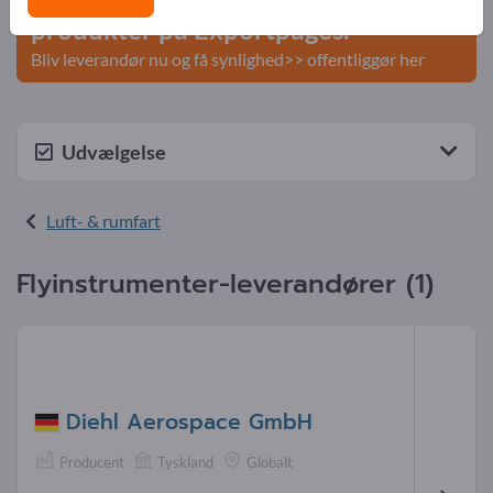
produkter på Exportpages.
Bliv leverandør nu og få synlighed>> offentliggør her
Udvælgelse
Luft- & rumfart
Flyinstrumenter-leverandører (1)
Diehl Aerospace GmbH
Producent
Tyskland
Globalt