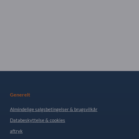
Generelt
Almindelige salgsbetingelser & brugsvilkår
Databeskyttelse & cookies
aftryk