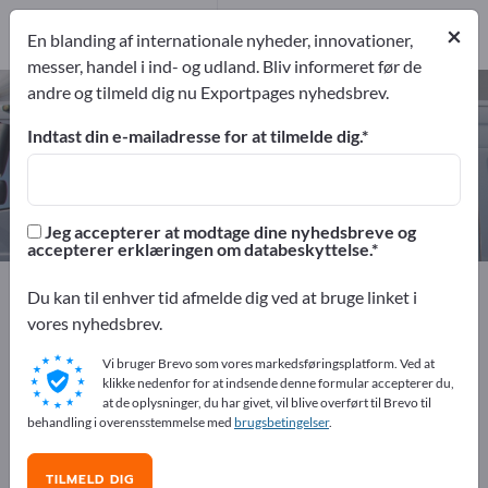
1
Producent
×
En blanding af internationale nyheder, innovationer,
1
messer, handel i ind- og udland. Bliv informeret før de
andre og tilmeld dig nu Exportpages nyhedsbrev.
Flyinstrumenter – find
producenter og leverandører
Indtast din e-mailadresse for at tilmelde dig.
eksportører
Producent
1
1
Jeg accepterer at modtage dine nyhedsbreve og
accepterer erklæringen om databeskyttelse.
Exportpages
Køretøjer
Luft- & rumfart
Du kan til enhver tid afmelde dig ved at bruge linket i
Flyinstrumenter
vores nyhedsbrev.
Vi bruger Brevo som vores markedsføringsplatform. Ved at
Annoncer gratis på Exportpages!
klikke nedenfor for at indsende denne formular accepterer du,
at de oplysninger, du har givet, vil blive overført til Brevo til
Behov – Tilbud – Brugte varer – Forretningskontakter >>
behandling i overensstemmelse med
brugsbetingelser
.
start her
TILMELD DIG
Offentliggør din virksomhed og dine