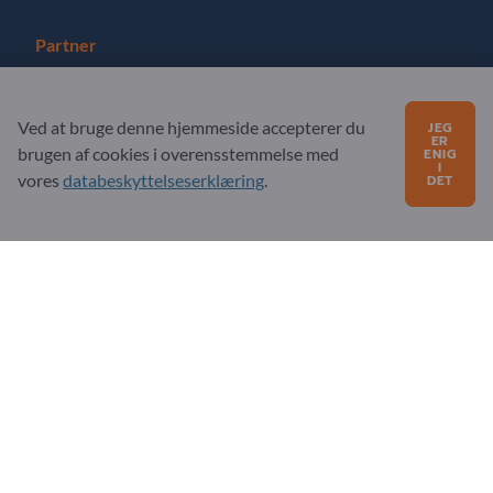
Partner
Registrer dig som partner
Ved at bruge denne hjemmeside accepterer du
JEG
Abonner på nyhedsbrev
ER
brugen af ​​cookies i overensstemmelse med
ENIG
I
vores
databeskyttelseserklæring
.
DET
Har du spørgsmål?
Ofte stillede spørgsmål
Vores servicetilbud
Om os
Besked til Exportpages
Exportpages International Network
Exportpages International GmbH