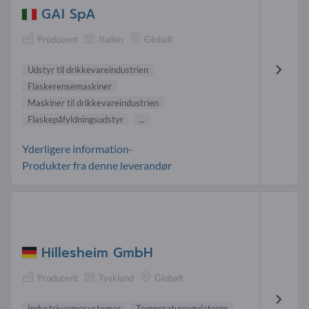
GAI SpA
Producent
Italien
Globalt
Udstyr til drikkevareindustrien
Flaskerensemaskiner
Maskiner til drikkevareindustrien
Flaskepåfyldningsudstyr
...
Yderligere information-
Produkter fra denne leverandør
Hillesheim GmbH
Producent
Tyskland
Globalt
Industrivarmesystemer
Temperaturregulatorer