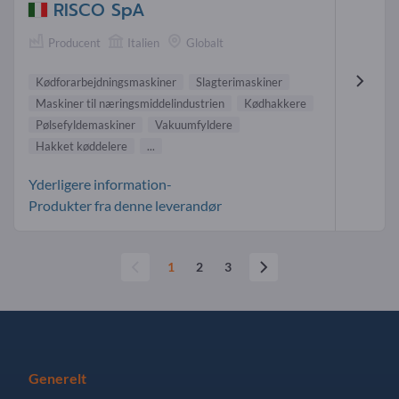
RISCO SpA
Producent
Italien
Globalt
Kødforarbejdningsmaskiner
Slagterimaskiner
Maskiner til næringsmiddelindustrien
Kødhakkere
Pølsefyldemaskiner
Vakuumfyldere
Hakket køddelere
...
Yderligere information-
Produkter fra denne leverandør
1
2
3
Generelt