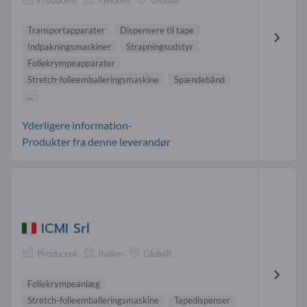
Transportapparater
Dispensere til tape
Indpakningsmaskiner
Strapningsudstyr
Foliekrympeapparater
Stretch-folieemballeringsmaskine
Spændebånd
...
Yderligere information-
Produkter fra denne leverandør
ICMI Srl
Producent
Italien
Globalt
Foliekrympeanlæg
Stretch-folieemballeringsmaskine
Tapedispenser