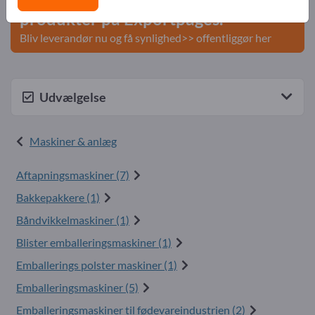
produkter på Exportpages.
Bliv leverandør nu og få synlighed>> offentliggør her
Udvælgelse
Maskiner & anlæg
Aftapningsmaskiner (7)
Bakkepakkere (1)
Båndvikkelmaskiner (1)
Blister emballeringsmaskiner (1)
Emballerings polster maskiner (1)
Emballeringsmaskiner (5)
Emballeringsmaskiner til fødevareindustrien (2)