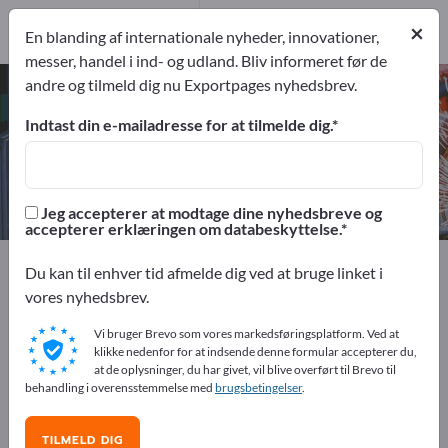
27
Producent
×
En blanding af internationale nyheder, innovationer,
27
messer, handel i ind- og udland. Bliv informeret før de
andre og tilmeld dig nu Exportpages nyhedsbrev.
Emballeringsmaskiner – find
producenter og leverandører
Indtast din e-mailadresse for at tilmelde dig.
eksportører
Producent
27
27
Jeg accepterer at modtage dine nyhedsbreve og
accepterer erklæringen om databeskyttelse.
Exportpages
Maskiner & anlæg
Du kan til enhver tid afmelde dig ved at bruge linket i
Emballeringsmaskiner
vores nyhedsbrev.
Vi bruger Brevo som vores markedsføringsplatform. Ved at
Annoncer gratis på Exportpages!
klikke nedenfor for at indsende denne formular accepterer du,
at de oplysninger, du har givet, vil blive overført til Brevo til
Behov – Tilbud – Brugte varer – Forretningskontakter >>
behandling i overensstemmelse med
brugsbetingelser
.
start her
TILMELD DIG
Offentliggør din virksomhed og dine