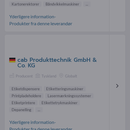
Kartonerektorer
Båndvikkelmaskiner
...
Yderligere information-
Produkter fra denne leverandør
cab Produkttechnik GmbH &
Co. KG
Producent
Tyskland
Globalt
Etiketdispensere
Etiketteringsmaskiner
Printpladeholdere
Lasermærkningssystemer
Etiketprintere
Etikettetrykmaskiner
Depanelling
...
Yderligere information-
Produkter fra denne leverandør