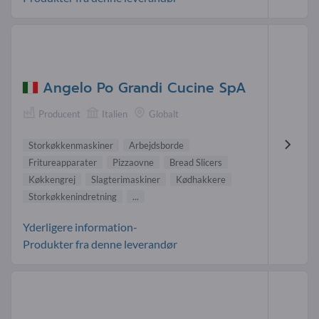
Angelo Po Grandi Cucine SpA
Producent
Italien
Globalt
Storkøkkenmaskiner
Arbejdsborde
Fritureapparater
Pizzaovne
Bread Slicers
Køkkengrej
Slagterimaskiner
Kødhakkere
Storkøkkenindretning
...
Yderligere information-
Produkter fra denne leverandør