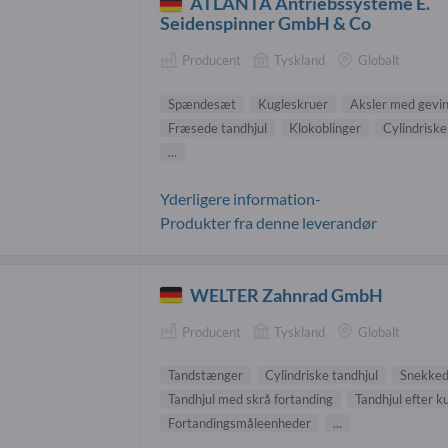
ATLANTA Antriebssysteme E.
Seidenspinner GmbH & Co
Producent
Tyskland
Globalt
Spændesæt
Kugleskruer
Aksler med gevi
Fræsede tandhjul
Klokoblinger
Cylindriske
...
Yderligere information-
Produkter fra denne leverandør
WELTER Zahnrad GmbH
Producent
Tyskland
Globalt
Tandstænger
Cylindriske tandhjul
Snekked
Tandhjul med skrå fortanding
Tandhjul efter 
Fortandingsmåleenheder
...