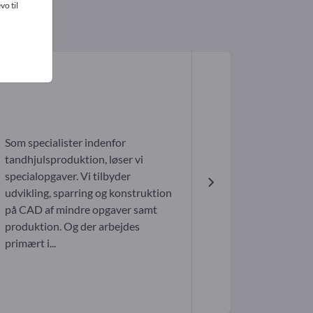
vo til
Som specialister indenfor
tandhjulsproduktion, løser vi
specialopgaver. Vi tilbyder
udvikling, sparring og konstruktion
på CAD af mindre opgaver samt
produktion. Og der arbejdes
primært i...