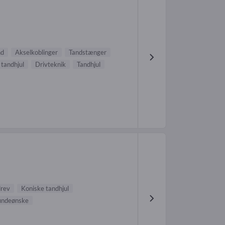
nd
Akselkoblinger
Tandstænger
 tandhjul
Drivteknik
Tandhjul
rev
Koniske tandhjul
kundeønske