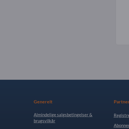
Generelt
Partne
Almindelige salgsbetingelser &
Registr
brugsvilkår
Abonner