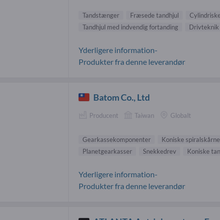
Tandstænger
Fræsede tandhjul
Cylindrisk
Tandhjul med indvendig fortanding
Drivteknik
Yderligere information-
Produkter fra denne leverandør
Batom Co., Ltd
Producent
Taiwan
Globalt
Gearkassekomponenter
Koniske spiralskårne
Planetgearkasser
Snekkedrev
Koniske tan
Yderligere information-
Produkter fra denne leverandør