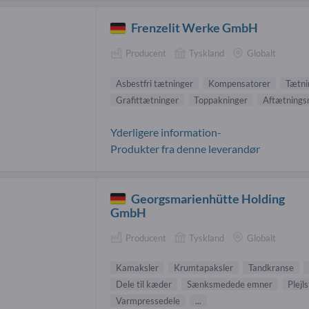
Frenzelit Werke GmbH
Producent
Tyskland
Globalt
Asbestfri tætninger
Kompensatorer
Tætni
Grafittætninger
Toppakninger
Aftætnings
Yderligere information-
Produkter fra denne leverandør
Georgsmarienhütte Holding
GmbH
Producent
Tyskland
Globalt
Kamaksler
Krumtapaksler
Tandkranse
Dele til kæder
Sænksmedede emner
Plejl
Varmpressedele
...