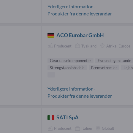
Yderligere information-
Produkter fra denne leverandør
ACO Eurobar GmbH
Producent
Tyskland
Afrika, Europa
Gearkassekomponenter
Fræsede genstande
Strengstøbninbsdele
Bremsetromler
Lejeh
...
Yderligere information-
Produkter fra denne leverandør
SATI SpA
Producent
Italien
Globalt