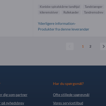
Koniske spiralskårne tandhjul
Tandstænger
kileremskiver
Rullekæder
Tandremsdrev
Yderligere information-
Produkter fra denne leverandør
1
2
r
Har du spørgsmål?
er dig som partner
Ofte stillede spørgsmål
 på nyhedsbrev
Vores servicetilbud