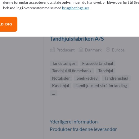
denne formular accepterer du, at de oplysninger, du har givet, vil blive overført til Bre
rkassekomponenter-leverandører (17)
behandling i overensstemmelse med
brugsbetingelser
.
LD DIG
Villiam Petersen
Tandhjulsfabriken A/S
Producent
Danmark
Europa
Tandstænger
Fræsede tandhjul
Tandhjul til finmekanik
Tandhjul
Notaksler
Snekkedrev
Tandremshjul
Kædehjul
Tandhjul med skrå fortanding
...
Yderligere information-
Produkter fra denne leverandør