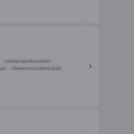
Løndrejningsvirksomheder
use
Støbejern med sfærisk grafit