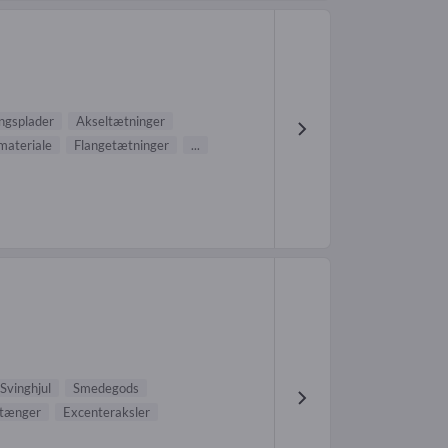
ngsplader
Akseltætninger
materiale
Flangetætninger
...
Svinghjul
Smedegods
stænger
Excenteraksler