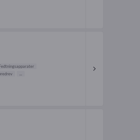
Fedtningsapparater
redrev
...