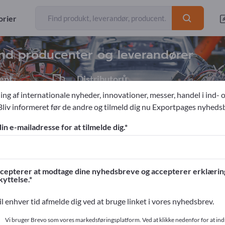
eksportører
17
orier
nd producenter og leverandører
ent
Distributorů
1
ing af internationale nyheder, innovationer, messer, handel i ind- 
Bliv informeret før de andre og tilmeld dig nu Exportpages nyheds
ssekomponenter
din e-mailadresse for at tilmelde dig.
ges!
ntakter >> start her
cepterer at modtage dine nyhedsbreve og accepterer erklæri
yttelse.
og dine produkter på Exportpages.
il enhver tid afmelde dig ved at bruge linket i vores nyhedsbrev.
ør her
Vi bruger Brevo som vores markedsføringsplatform. Ved at klikke nedenfor for at in