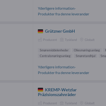
Yderligere information-
Produkter fra denne leverandør
Grützner GmbH
Producent
Tyskland
Globalt
Smøremiddelenheder
Oliesmøringsanlæg
Centralsmøringsanlæg
Smøretandhjul
Smø
Yderligere information-
Produkter fra denne leverandør
KREMP-Wetzlar
Präzisionszahnräder
Producent
Tyskland
Globalt