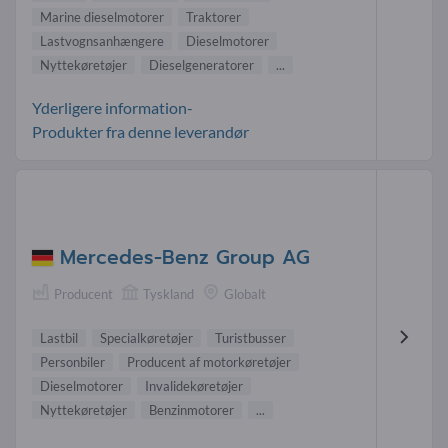
Marine dieselmotorer
Traktorer
Lastvognsanhængere
Dieselmotorer
Nyttekøretøjer
Dieselgeneratorer
...
Yderligere information-
Produkter fra denne leverandør
Mercedes-Benz Group AG
Producent
Tyskland
Globalt
Lastbil
Specialkøretøjer
Turistbusser
Personbiler
Producent af motorkøretøjer
Dieselmotorer
Invalidekøretøjer
Nyttekøretøjer
Benzinmotorer
...